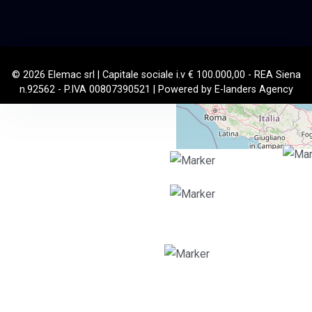
+
−
© 2026 Elemac srl | Capitale sociale i.v € 100.000,00 - REA Siena
Leaflet
|
©
OpenStreetMap
n.92562 - P.IVA 00807390521 | Powered by E-landers Agency