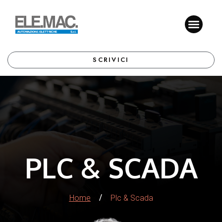
SCRIVICI
PLC & SCADA
/
Home
Plc & Scada